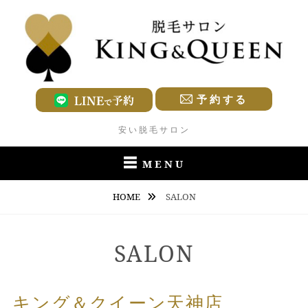
Skip
to
content
予約する
安い脱毛サロン
MENU
HOME
SALON
SALON
キング＆クイーン天神店